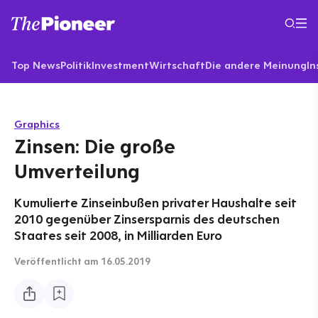
Top News
Politik
Investment
Wirtschaft
Die andere Meinung
In
Graphics
Zinsen: Die große
Umverteilung
Kumulierte Zinseinbußen privater Haushalte seit
2010 gegenüber Zinsersparnis des deutschen
Staates seit 2008, in Milliarden Euro
Veröffentlicht
am 16.05.2019