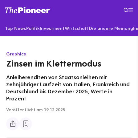
Top News
Politik
Investment
Wirtschaft
Die andere Meinung
In
Graphics
Zinsen im Klettermodus
Anleiherenditen von Staatsanleihen mit
zehnjähriger Laufzeit von Italien, Frankreich und
Deutschland bis Dezember 2025, Werte in
Prozent
Veröffentlicht
am 19.12.2025