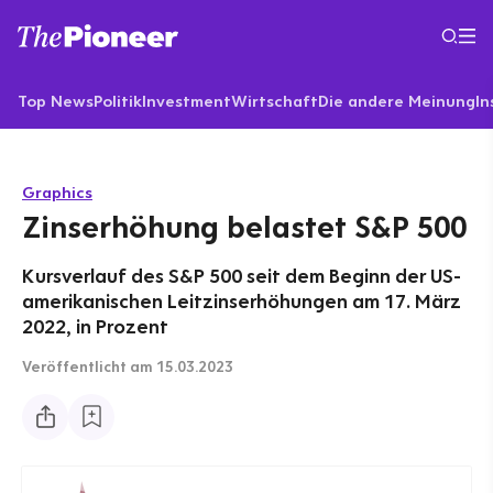
Top News
Politik
Investment
Wirtschaft
Die andere Meinung
In
Graphics
Zinserhöhung belastet S&P 500
Kursverlauf des S&P 500 seit dem Beginn der US-
amerikanischen Leitzinserhöhungen am 17. März
2022, in Prozent
Veröffentlicht
am 15.03.2023