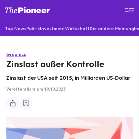
Top News
Politik
Investment
Wirtschaft
Die andere Meinung
In
Graphics
Zinslast außer Kontrolle
Zinslast der USA seit 2015, in Milliarden US-Dollar
Veröffentlicht
am 19.10.2023