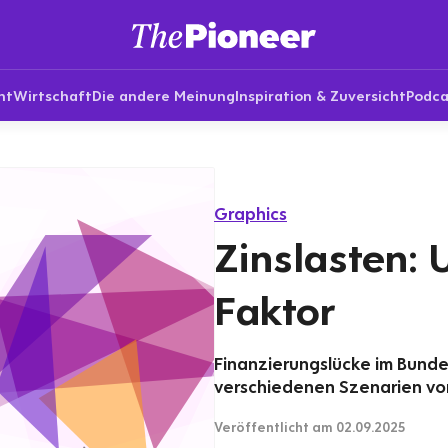
nt
Wirtschaft
Die andere Meinung
Inspiration & Zuversicht
Podca
Graphics
Zinslasten: 
Faktor
Finanzierungslücke im Bund
verschiedenen Szenarien von
Veröffentlicht
am 02.09.2025