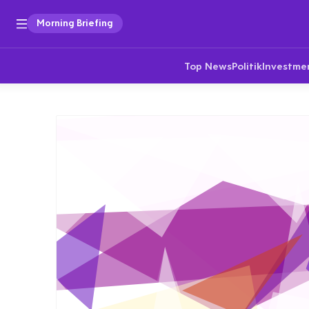
Morning Briefing
Top News
Politik
Investme