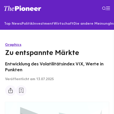
Top News
Politik
Investment
Wirtschaft
Die andere Meinung
In
Graphics
Zu entspannte Märkte
Entwicklung des Volatilitätsindex VIX, Werte in
Punkten
Veröffentlicht
am 13.07.2025