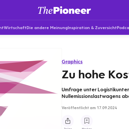
nt
Wirtschaft
Die andere Meinung
Inspiration & Zuversicht
Podca
Graphics
Zu hohe Kos
Umfrage unter Logistikunte
Nullemissionslastwagens ab
Veröffentlicht
am 17.09.2024
Teilen
Merken