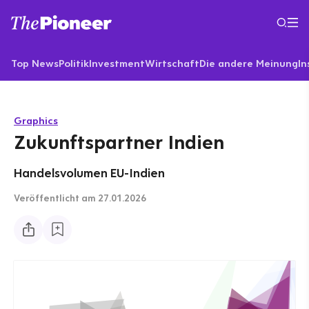
Top News
Politik
Investment
Wirtschaft
Die andere Meinung
In
Graphics
Zukunftspartner Indien
Handelsvolumen EU-Indien
Veröffentlicht
am 27.01.2026