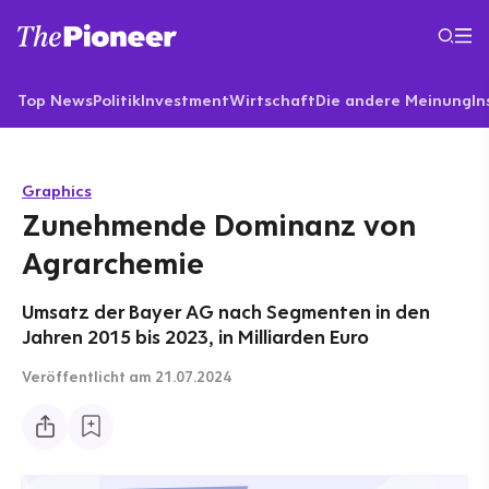
Top News
Politik
Investment
Wirtschaft
Die andere Meinung
In
Graphics
Zunehmende Dominanz von
Agrarchemie
Umsatz der Bayer AG nach Segmenten in den
Jahren 2015 bis 2023, in Milliarden Euro
Veröffentlicht
am 21.07.2024