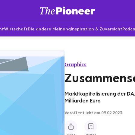
nt
Wirtschaft
Die andere Meinung
Inspiration & Zuversicht
Podca
Graphics
Zusammens
Marktkapitalisierung der DA
Milliarden Euro
Veröffentlicht
am 09.02.2023
Teilen
Merken