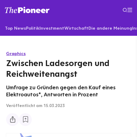
Top News
Politik
Investment
Wirtschaft
Die andere Meinung
In
Graphics
Zwischen Ladesorgen und
Reichweitenangst
Umfrage zu Gründen gegen den Kauf eines
Elektroautos*, Antworten in Prozent
Veröffentlicht
am 15.03.2023