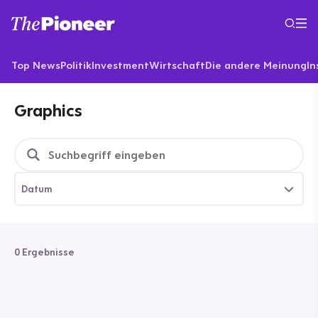
Top News
Politik
Investment
Wirtschaft
Die andere Meinung
In
Graphics
Datum
0 Ergebnisse