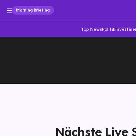
Morning Briefing
Top News
Politik
Investme
Nächste Live 