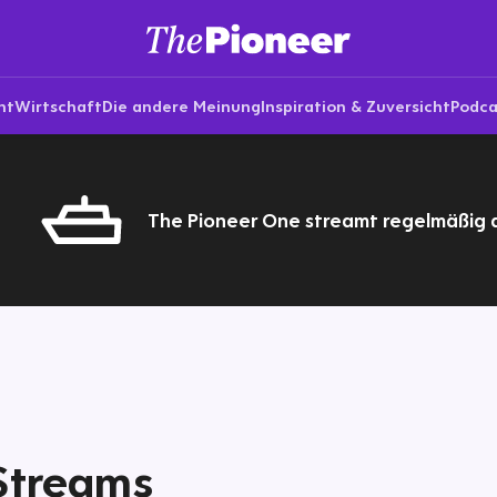
nt
Wirtschaft
Die andere Meinung
Inspiration & Zuversicht
Podca
The Pioneer One streamt regelmäßig a
Streams