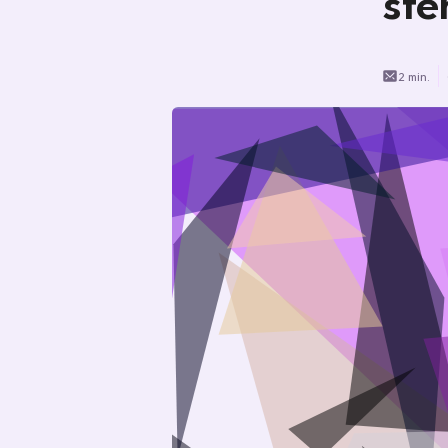
ste
2 min.