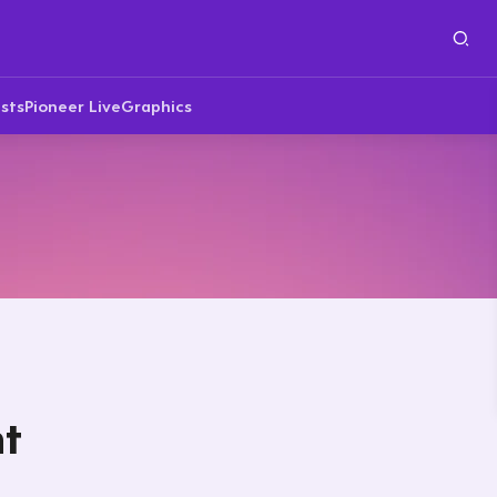
sts
Pioneer Live
Graphics
ht