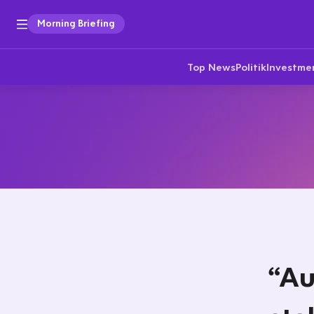
Morning Briefing
Top News
Politik
Investme
“Au