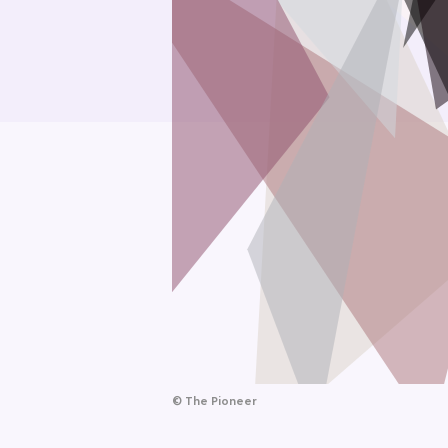
©
The Pioneer