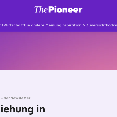
nt
Wirtschaft
Die andere Meinung
Inspiration & Zuversicht
Podca
g – der Newsletter
iehung in