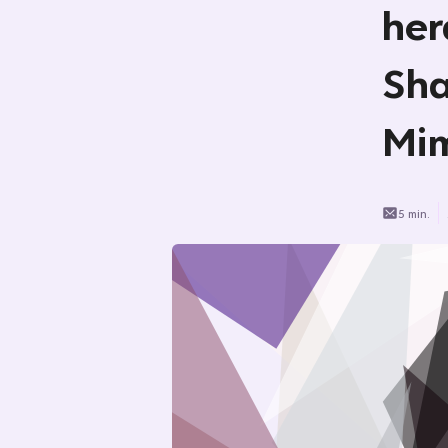
her
Sha
Mi
5 min.