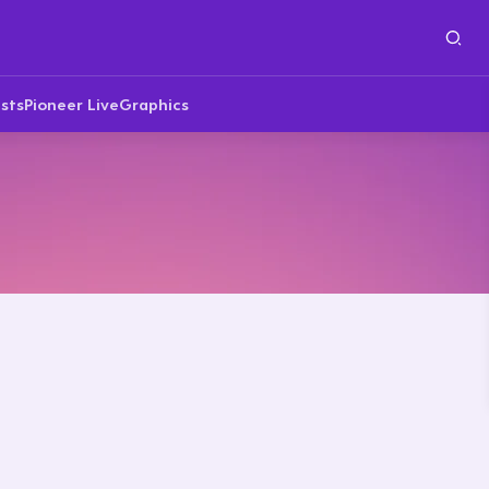
sts
Pioneer Live
Graphics