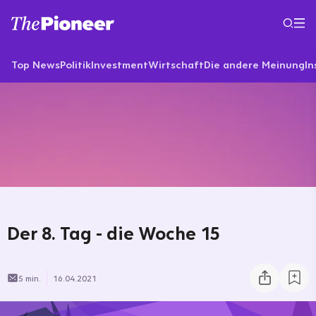
Top News
Politik
Investment
Wirtschaft
Die andere Meinung
In
Der 8. Tag - die Woche 15
5 min.
16.04.2021