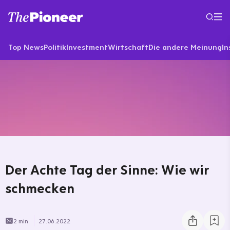
Top News
Politik
Investment
Wirtschaft
Die andere Meinung
In
Der Achte Tag der Sinne: Wie wir
schmecken
2 min.
27.06.2022