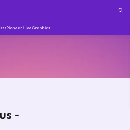
sts
Pioneer Live
Graphics
us -