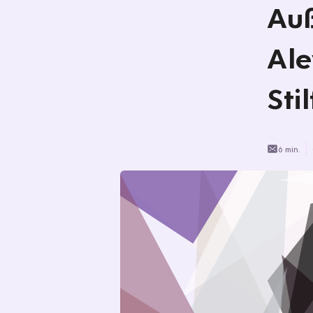
Au
Ale
Sti
6 min.