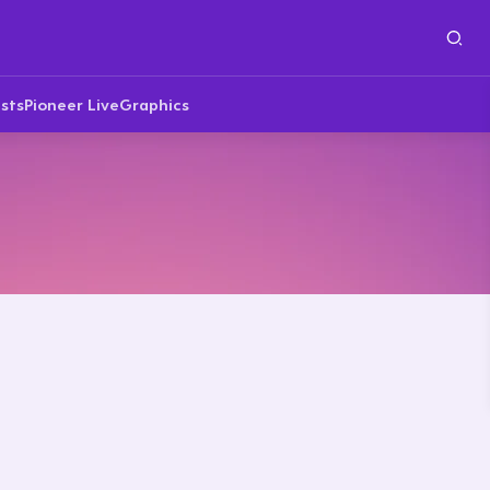
sts
Pioneer Live
Graphics