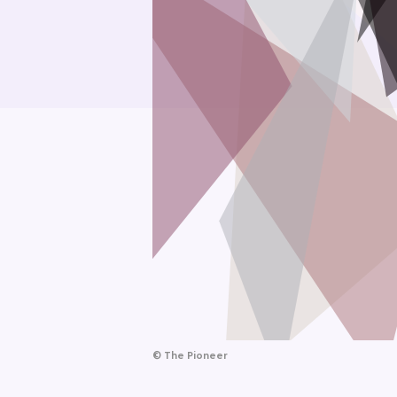
©
The Pioneer