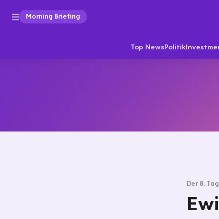
Morning Briefing
Top News
Politik
Investme
Der 8. Ta
Ewi