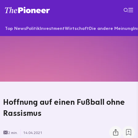
Top News
Politik
Investment
Wirtschaft
Die andere Meinung
In
Hoffnung auf einen Fußball ohne
Rassismus
2 min.
14.04.2021