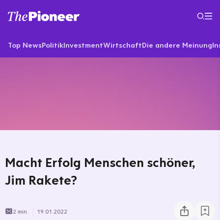
Top News
Politik
Investment
Wirtschaft
Die andere Meinung
In
Macht Erfolg Menschen schöner,
Jim Rakete?
2 min.
19.01.2022