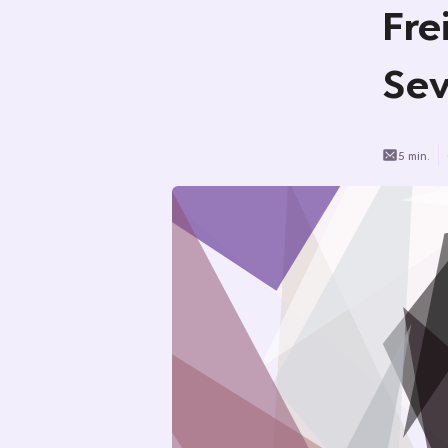
Fre
Sev
5 min.