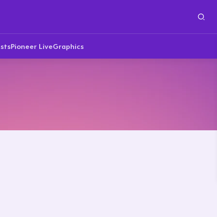
sts
Pioneer Live
Graphics