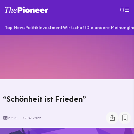
Top News
Politik
Investment
Wirtschaft
Die andere Meinung
In
“Schönheit ist Frieden”
2 min.
19.07.2022