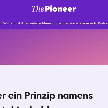
nt
Wirtschaft
Die andere Meinung
Inspiration & Zuversicht
Podca
r ein Prinzip namens