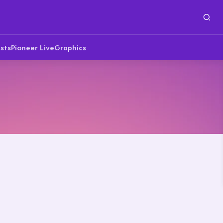
sts
Pioneer Live
Graphics