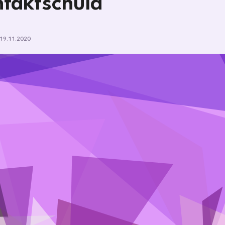
taktschuld
19.11.2020