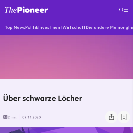
Top News
Politik
Investment
Wirtschaft
Die andere Meinung
In
Über schwarze Löcher
2 min.
09.11.2020