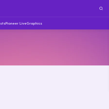
sts
Pioneer Live
Graphics