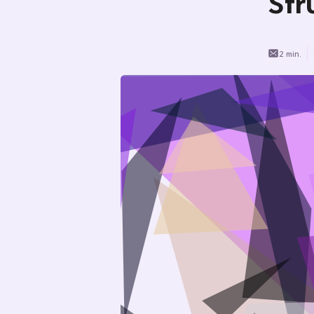
Str
2 min.