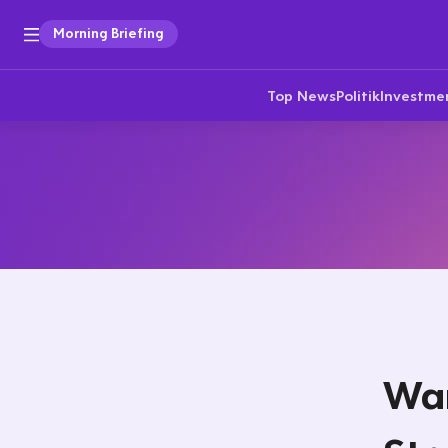
Morning Briefing
Top News
Politik
Investme
War