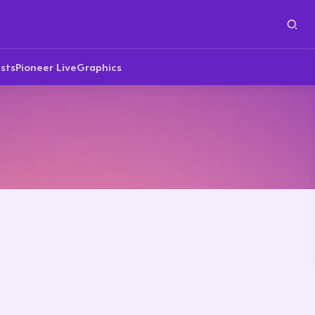
sts
Pioneer Live
Graphics