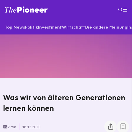
Top News
Politik
Investment
Wirtschaft
Die andere Meinung
In
Was wir von älteren Generationen
lernen können
2 min.
18.12.2020