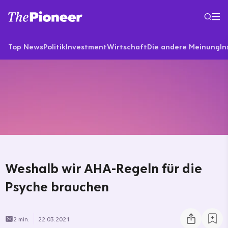
Top News
Politik
Investment
Wirtschaft
Die andere Meinung
In
Weshalb wir AHA-Regeln für die
Psyche brauchen
2 min.
22.03.2021