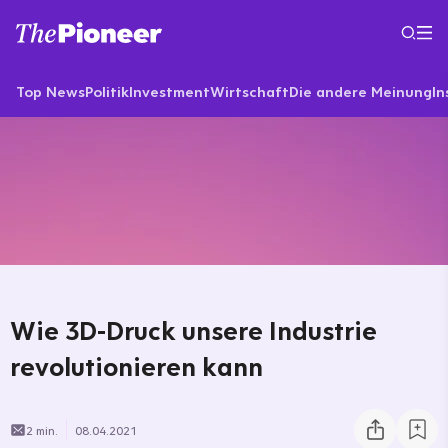
Top News
Politik
Investment
Wirtschaft
Die andere Meinung
In
Wie 3D-Druck unsere Industrie
revolutionieren kann
2 min.
08.04.2021