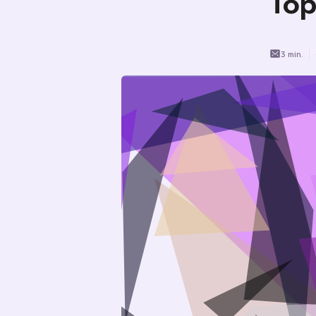
Top
3 min.