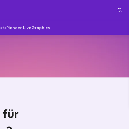
sts
Pioneer Live
Graphics
 für