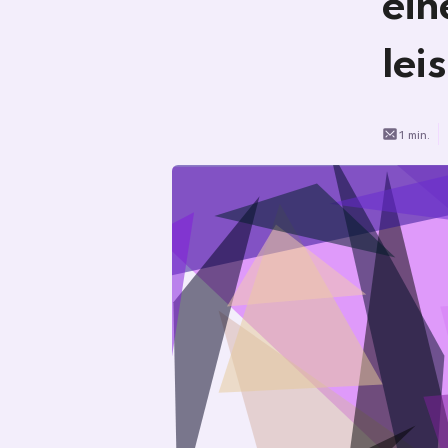
ein
lei
1 min.