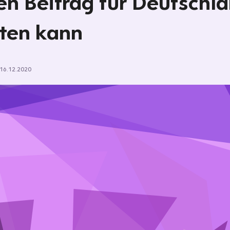
en Beitrag für Deutschl
sten kann
16.12.2020