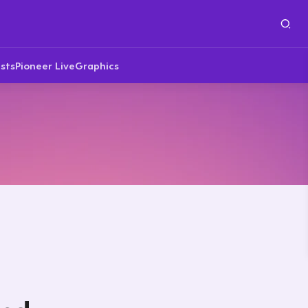
sts
Pioneer Live
Graphics