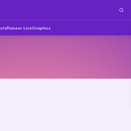
sts
Pioneer Live
Graphics
n