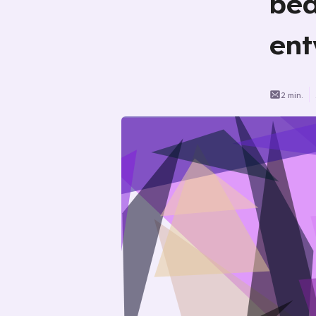
bed
ent
2 min.