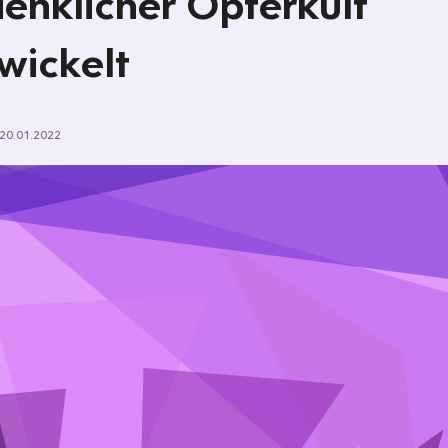
enklicher Opferkult
wickelt
20.01.2022