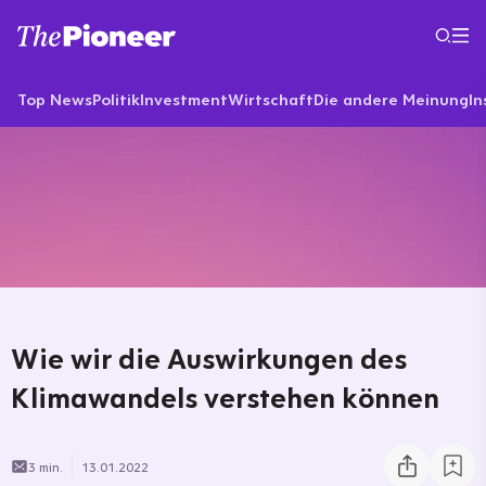
Top News
Politik
Investment
Wirtschaft
Die andere Meinung
In
Wie wir die Auswirkungen des
Klimawandels verstehen können
3 min.
13.01.2022