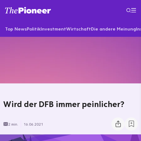
Top News
Politik
Investment
Wirtschaft
Die andere Meinung
In
Wird der DFB immer peinlicher?
2 min.
16.06.2021