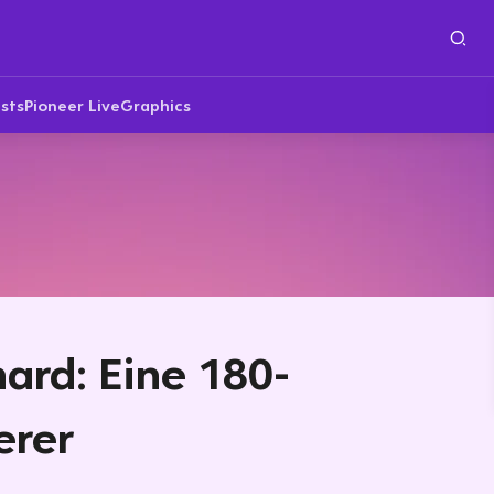
sts
Pioneer Live
Graphics
ard: Eine 180-
erer