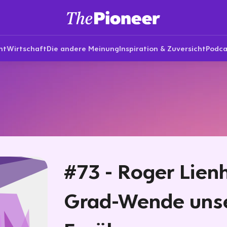
nt
Wirtschaft
Die andere Meinung
Inspiration & Zuversicht
Podca
#73 - Roger Lienh
Grad-Wende uns