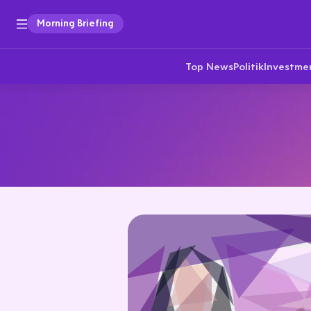
Morning Briefing
Top News
Politik
Investme