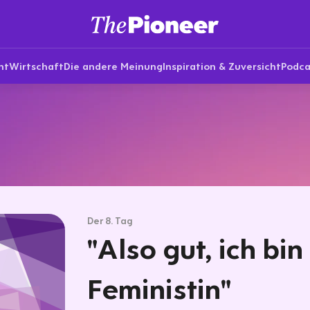
nt
Wirtschaft
Die andere Meinung
Inspiration & Zuversicht
Podca
Der 8. Tag
"Also gut, ich bin
Feministin"