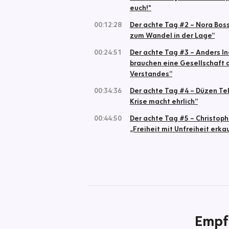
euch!"
00:12:28
Der achte Tag #2 – Nora Boss
zum Wandel in der Lage”
00:24:51
Der achte Tag #3 – Anders In
brauchen eine Gesellschaft 
Verstandes”
00:34:36
Der achte Tag #4 – Düzen Tek
Krise macht ehrlich”
00:44:50
Der achte Tag #5 – Christoph
„Freiheit mit Unfreiheit erka
Empf