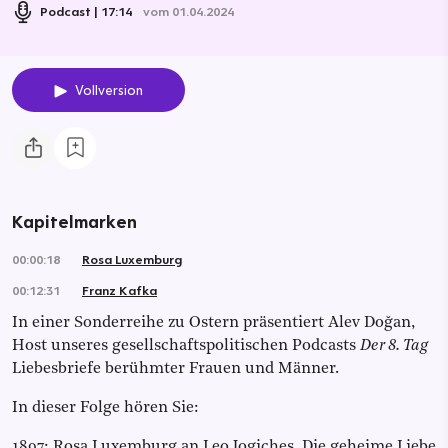
Podcast
17:14
vom 01.04.2024
Vollversion
Kapitelmarken
00:00:18
Rosa Luxemburg
00:12:31
Franz Kafka
In einer Sonderreihe zu Ostern präsentiert Alev Doğan,
Host unseres gesellschaftspolitischen Podcasts
Der 8. Tag
Liebesbriefe berühmter Frauen und Männer.
In dieser Folge hören Sie:
1897: Rosa Luxemburg an Leo Jogiches. Die geheime Liebe