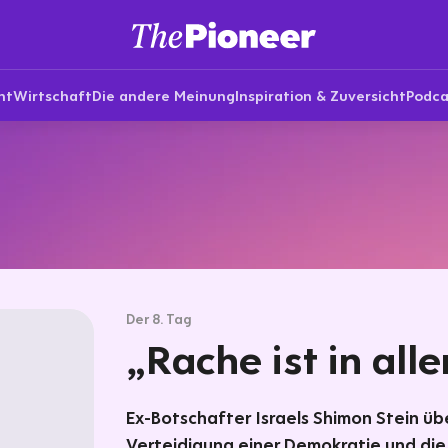
nt
Wirtschaft
Die andere Meinung
Inspiration & Zuversicht
Podca
Der 8. Tag
„Rache ist in all
Ex-Botschafter Israels Shimon Stein üb
Verteidigung einer Demokratie und die