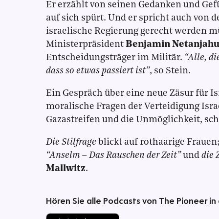
Er erzählt von seinen Gedanken und Gefü
auf sich spürt. Und er spricht auch von 
israelische Regierung gerecht werden müs
Ministerpräsident
Benjamin Netanjah
Entscheidungsträger im Militär.
“Alle, d
dass so etwas passiert ist”
, so Stein.
Ein Gespräch über eine neue Zäsur für Is
moralische Fragen der Verteidigung Israe
Gazastreifen und die Unmöglichkeit, sch
Die Stilfrage
blickt auf rothaarige Frauen
“Anselm – Das Rauschen der Zeit”
und
die 
Mallwitz
.
Hören Sie alle Podcasts von The Pioneer in