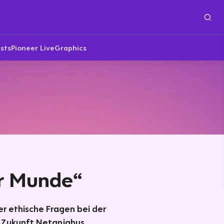
sts
Pioneer Live
Graphics
er Munde“
er ethische Fragen bei der
 Zukunft Netanjahus.