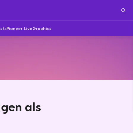
sts
Pioneer Live
Graphics
gen als