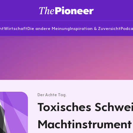
nt
Wirtschaft
Die andere Meinung
Inspiration & Zuversicht
Podca
Der Achte Tag.
Toxisches Schwei
Machtinstrument