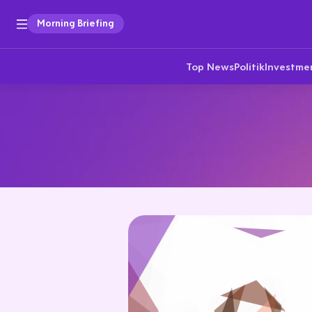
Morning Briefing
Top News
Politik
Investme