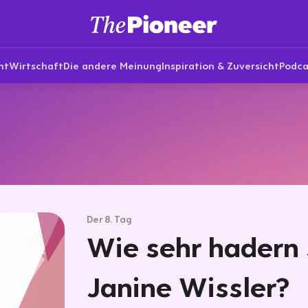
nt
Wirtschaft
Die andere Meinung
Inspiration & Zuversicht
Podca
Der 8. Tag
Wie sehr hadern S
Janine Wissler?