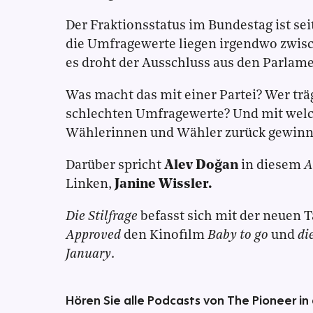
Der Fraktionsstatus im Bundestag ist se
die Umfragewerte liegen irgendwo zwisc
es droht der Ausschluss aus den Parlam
Was macht das mit einer Partei? Wer trä
schlechten Umfragewerte? Und mit welc
Wählerinnen und Wähler zurück gewin
Darüber spricht
Alev Doğan
in diesem
A
Linken,
Janine Wissler.
Die Stilfrage
befasst sich mit der neuen
Approved
den Kinofilm
Baby to go
und
di
January
.
Hören Sie alle Podcasts von The Pioneer in