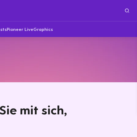
sts
Pioneer Live
Graphics
ie mit sich,