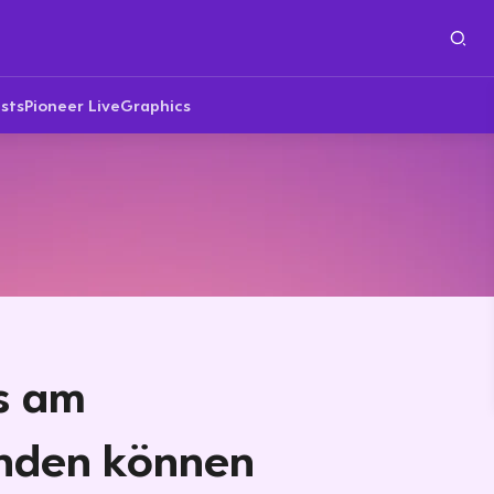
sts
Pioneer Live
Graphics
s am
enden können