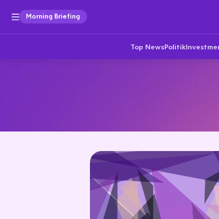
Morning Briefing
Top News
Politik
Investme