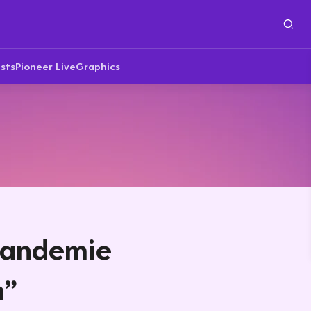
sts
Pioneer Live
Graphics
 Pandemie
n”