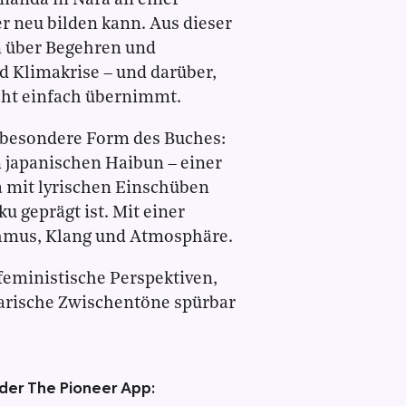
manda in Nara an einer
r neu bilden kann. Aus dieser
n über Begehren und
 Klimakrise – und darüber,
cht einfach übernimmt.
e besondere Form des Buches:
m japanischen Haibun – einer
a mit lyrischen Einschüben
u geprägt ist. Mit einer
thmus, Klang und Atmosphäre.
feministische Perspektiven,
erarische Zwischentöne spürbar
 der The Pioneer App: