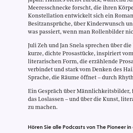
Japan: Hannes bleibt zurück, während A
Meeresschnecke forscht, die ihren Körpe
Konstellation entwickelt sich ein Roma
Besitzansprüche, über Kinderwunsch und
was passiert, wenn man Rollenbilder ni
Juli Zeh und Jan Snela sprechen über di
kurze, dichte Prosastücke, inspiriert vo
literarischen Form, die erzählende Pros
verbindet und stark vom Denken des Haik
Sprache, die Räume öffnet – durch Rhy
Ein Gespräch über Männlichkeitsbilder, 
das Loslassen – und über die Kunst, lit
zu machen.
Hören Sie alle Podcasts von The Pioneer in