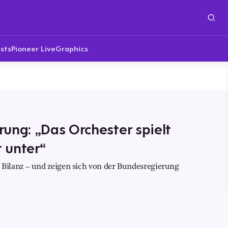
sts
Pioneer Live
Graphics
ung: „Das Orchester spielt
t unter“
ilanz – und zeigen sich von der Bundesregierung