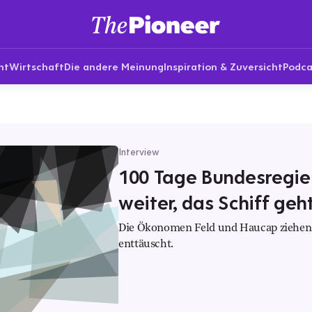
nt
Wirtschaft
Die andere Meinung
Inspiration & Zuversicht
Podca
Interview
100 Tage Bundesregier
weiter, das Schiff geh
Die Ökonomen Feld und Haucap ziehen B
enttäuscht.