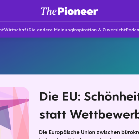
nt
Wirtschaft
Die andere Meinung
Inspiration & Zuversicht
Podca
Die EU: Schönhei
statt Wettbewer
Die Europäische Union zwischen bürok