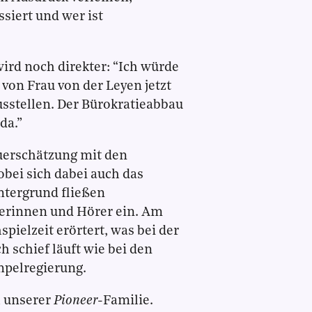
siert und wer ist
rd noch direkter: “Ich würde
von Frau von der Leyen jetzt
usstellen. Der Bürokratieabbau
da.”
uerschätzung mit den
bei sich dabei auch das
tergrund fließen
erinnen und Hörer ein. Am
pielzeit erörtert, was bei der
h schief läuft wie bei den
pelregierung.
l unserer
Pioneer
-Familie.