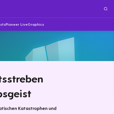
sts
Pioneer Live
Graphics
tsstreben
bsgeist
ratischen Katastrophen und