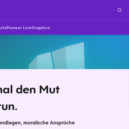
sts
Pioneer Live
Graphics
al den Mut
tun.
rundlagen, moralische Ansprüche