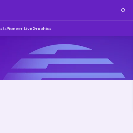
sts
Pioneer Live
Graphics