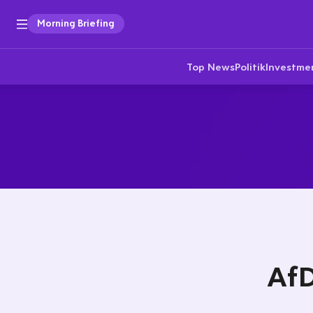
Morning Briefing
Top News
Politik
Investme
AfD