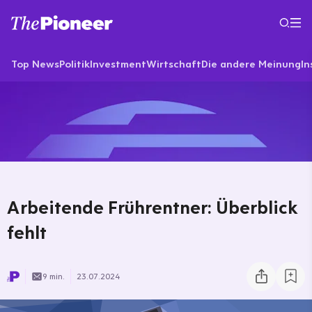
Top News
Politik
Investment
Wirtschaft
Die andere Meinung
In
Arbeitende Frührentner: Überblick
fehlt
9 min.
23.07.2024